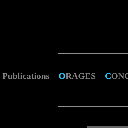
Publications
O
RAGES
C
ON